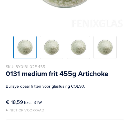
Skip
SKU
BY0131-02F-455
to
0131 medium frit 455g Artichoke
the
beginning
Bullsye opaal fritten voor glasfusing COE90.
of
the
images
€ 18,59
gallery
NIET OP VOORRAAD