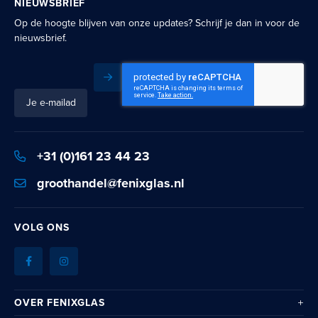
NIEUWSBRIEF
Op de hoogte blijven van onze updates? Schrijf je dan in voor de
nieuwsbrief.
Inschrijven
Schrijf
je
in
voor
+31 (0)161 23 44 23
onze
nieuwsbrief:
groothandel@fenixglas.nl
VOLG ONS
OVER FENIXGLAS