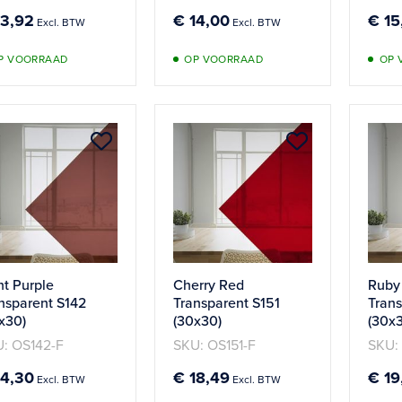
13,92
€ 14,00
€ 15
P VOORRAAD
OP VOORRAAD
OP 
Aan
Aan
verlanglijst
verlanglijst
toevoegen
toevoege
ht Purple
Cherry Red
Ruby
nsparent S142
Transparent S151
Tran
x30)
(30x30)
(30x
: OS142-F
SKU: OS151-F
SKU:
14,30
€ 18,49
€ 19