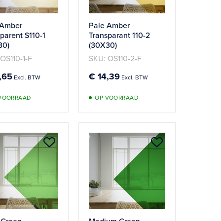
 Amber
Pale Amber
parent S110-1
Transparant 110-2
30)
(30X30)
OS110-1-F
SKU: OS110-2-F
,65
€ 14,39
VOORRAAD
OP VOORRAAD
Aan
Aan
verlanglijst
verlanglijst
n
toevoegen
toevoegen