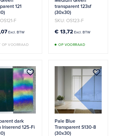
 Green
Medium Green
parent 121
transparent 123sf
30)
(30x30)
 OS121-F
SKU: OS123-F
,07
€ 13,72
T OP VOORRAAD
OP VOORRAAD
Aan
Aan
verlanglijst
verlanglijst
n
toevoegen
toevoegen
parent dark
Pale Blue
 Iriserend 125-Fi
Transparent S130-8
30)
(30x30)