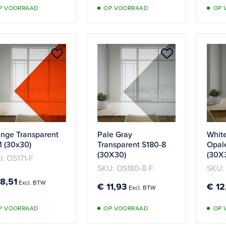
P VOORRAAD
OP VOORRAAD
OP 
Aan
Aan
verlanglijst
verlanglijst
toevoegen
toevoege
nge Transparent
Pale Gray
White
1 (30x30)
Transparent S180-8
Opal
(30X30)
(30X
: OS171-F
SKU: OS180-8-F
SKU:
18,51
€ 11,93
€ 12
P VOORRAAD
OP VOORRAAD
OP 