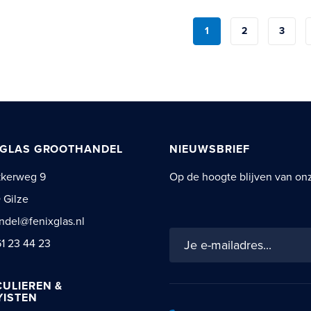
Pagina
1
2
3
Je leest momenteel pa
Pagina
Pagin
 GLAS GROOTHANDEL
NIEUWSBRIEF
kkerweg 9
Op de hoogte blijven van onze
 Gilze
ndel@fenixglas.nl
Schrijf
61 23 44 23
je
in
voor
CULIEREN &
ISTEN
onze