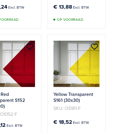
,24
€ 13,88
VOORRAAD
OP VOORRAAD
Aan
Aan
verlanglijst
verlanglijst
n
toevoegen
toevoegen
 Red
Yellow Transparent
sparent S152
S161 (30x30)
30)
SKU: OS161-F
 OS152-F
€ 18,52
,12