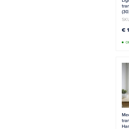
Lig
tra
(30
SKU
€ 
O
Me
tra
Ha