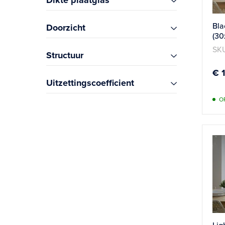
Dikte plaatglas
m
s
Bla
Doorzicht
(30
SKU
Structuur
€ 
Uitzettingscoefficient
O