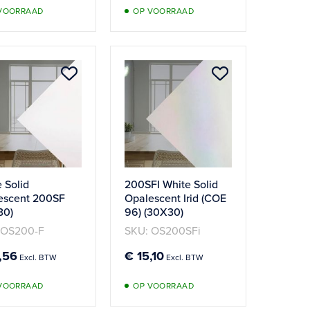
VOORRAAD
OP VOORRAAD
Aan
Aan
verlanglijst
verlanglijst
n
toevoegen
toevoegen
 Solid
200SFI White Solid
escent 200SF
Opalescent Irid (COE
30)
96) (30X30)
 OS200-F
SKU: OS200SFi
,56
€ 15,10
VOORRAAD
OP VOORRAAD