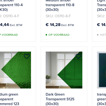
ht amber
Medium amber
Light
nsparent 110-4
transparent 110-8
Trans
X30)
(30x30)
(30x
: OS110-4-F
SKU: OS110-8-F
SKU:
14,44
€ 14,28
€ 14
P VOORRAAD
OP VOORRAAD
NIE
Aan
Aan
verlanglijst
verlanglijst
toevoegen
toevoege
dium green
Dark Green
trans
nsparent
Transparent S125
green
mmered 123
(30x30)
(30x