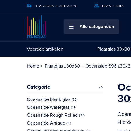
BEZORGEN & AFHALEN
TEAM FENIX
GA
DIRECT
DOOR
NAAR
Alle categorieën
DE
INHOUD
Voordeelartikelen
Plaatglas 30x30
Home
Plaatglas ±30x30
Oceanside S96 ±30x
Oc
Filteren
Winkelmogelijkheden
Categorie
30
Oceanside blank glas
items
23
Oceanside waterglas
items
41
Ocean
Oceanside Rough Rolled
items
27
Hierdo
Oceanside Artique
items
16
ook in
Oceanside glad meerkleurig
items