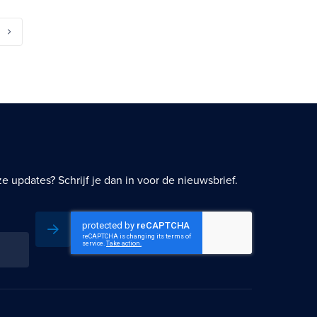
gina
a
Pagina
Volgende
 updates? Schrijf je dan in voor de nieuwsbrief.
Inschrijven