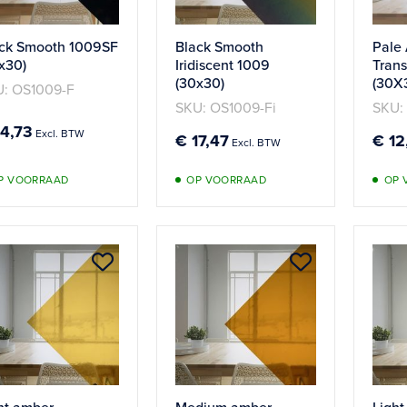
ck Smooth 1009SF
Black Smooth
Pale
x30)
Iridiscent 1009
Trans
(30x30)
(30X
: OS1009-F
SKU: OS1009-Fi
SKU: 
14,73
€ 17,47
€ 12
P VOORRAAD
OP VOORRAAD
OP 
Aan
Aan
verlanglijst
verlanglijst
toevoegen
toevoege