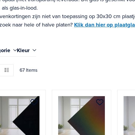
 als glas-in-lood.
jvenkortingen zijn niet van toepassing op 30x30 cm plaat
 zoek naar hele of halve platen?
Klik dan hier op plaatgla
en
orie
Kleur
ken
ooster
Lijst
67
Items
Aan
Aan
verlanglijst
verlanglijst
toevoegen
toevoege