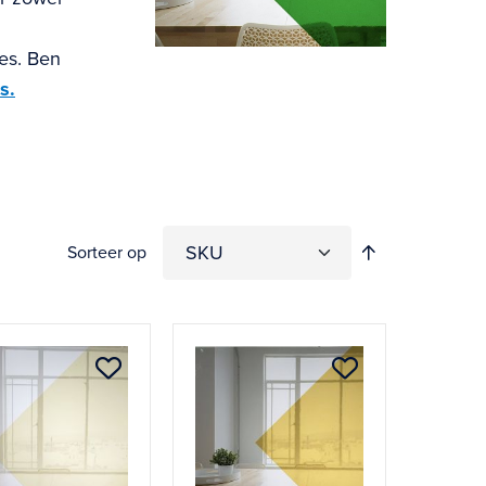
jes. Ben
s.
Aflopend
Sorteer op
sorteren
Aan
Aan
verlanglijst
verlanglijst
n
toevoegen
toevoegen