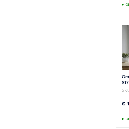
O
Ora
S17
SKU
€ 
O