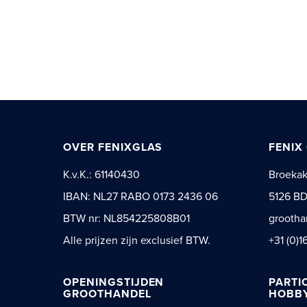
OVER FENIXGLAS
FENIX
K.v.K.: 61140430
Broeka
IBAN: NL27 RABO 0173 2436 06
5126 BD
BTW nr: NL854225808B01
grootha
Alle prijzen zijn exclusief BTW.
+31 (0)1
OPENINGSTIJDEN
PARTI
GROOTHANDEL
HOBBY