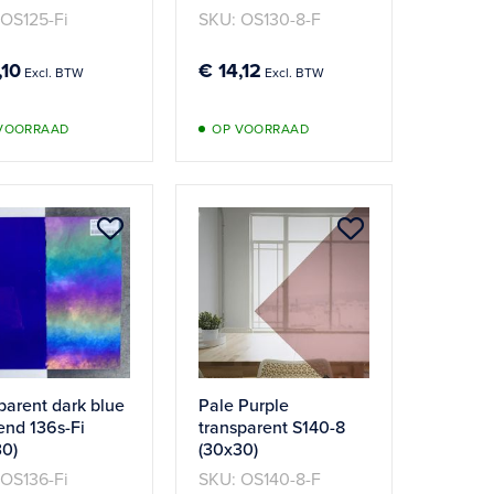
 OS125-Fi
SKU: OS130-8-F
,10
€ 14,12
VOORRAAD
OP VOORRAAD
Aan
Aan
verlanglijst
verlanglijst
n
toevoegen
toevoegen
parent dark blue
Pale Purple
rend 136s-Fi
transparent S140-8
30)
(30x30)
 OS136-Fi
SKU: OS140-8-F