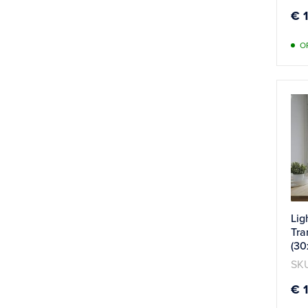
€ 
O
Lig
Tra
(30
SKU
€ 