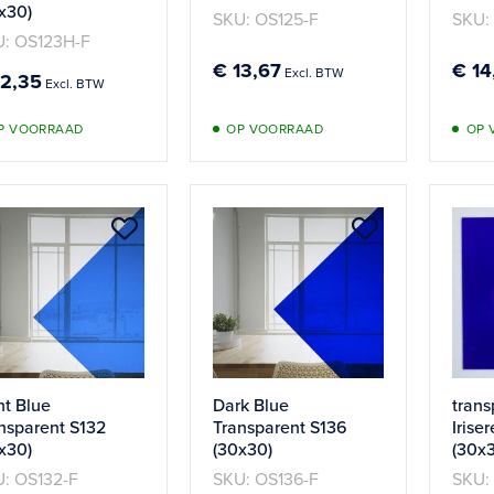
x30)
SKU: OS125-F
SKU:
: OS123H-F
€ 13,67
€ 14
12,35
P VOORRAAD
OP VOORRAAD
OP 
Aan
Aan
verlanglijst
verlanglijst
toevoegen
toevoege
ht Blue
Dark Blue
trans
nsparent S132
Transparent S136
Irise
x30)
(30x30)
(30x
: OS132-F
SKU: OS136-F
SKU: