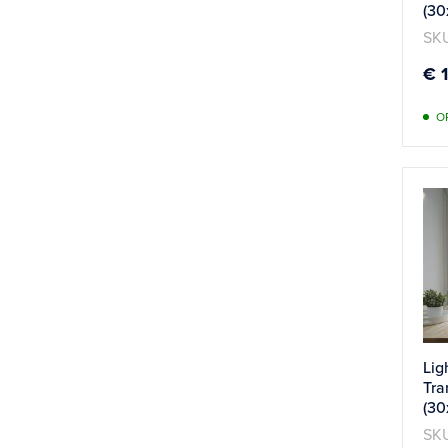
(30
SKU
€ 
O
Lig
Tra
(30
SKU