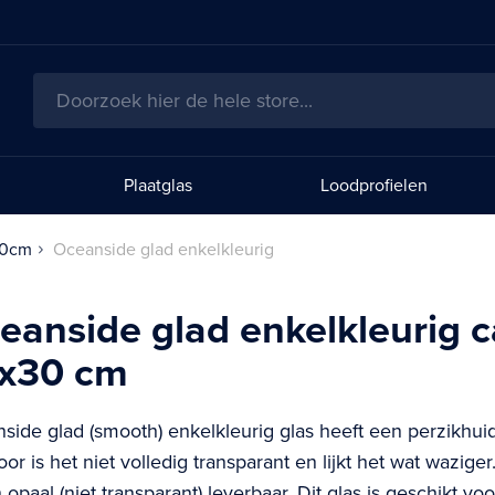
Zoeken
Plaatglas
Loodprofielen
30cm
Oceanside glad enkelkleurig
eanside glad enkelkleurig c
x30 cm
side glad (smooth) enkelkleurig glas heeft een perzikhuid
or is het niet volledig transparant en lijkt het wat waziger.
 opaal (niet transparant) leverbaar. Dit glas is geschikt vo