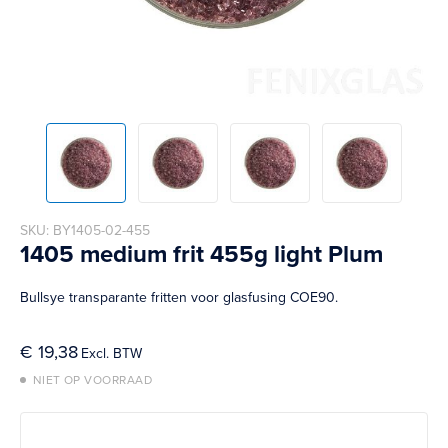
Skip
SKU
BY1405-02-455
to
1405 medium frit 455g light Plum
the
beginning
Bullsye transparante fritten voor glasfusing COE90.
of
the
images
€ 19,38
gallery
NIET OP VOORRAAD