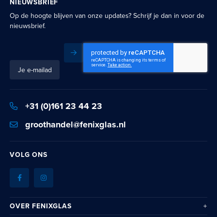
NIEUWSBRIEF
Op de hoogte blijven van onze updates? Schrijf je dan in voor de
nieuwsbrief.
Inschrijven
Schrijf
je
in
voor
+31 (0)161 23 44 23
onze
nieuwsbrief:
groothandel@fenixglas.nl
VOLG ONS
OVER FENIXGLAS