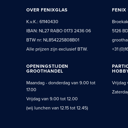
OVER FENIXGLAS
FENIX
K.v.K.: 61140430
Broeka
IBAN: NL27 RABO 0173 2436 06
5126 BD
BTW nr: NL854225808B01
grootha
Alle prijzen zijn exclusief BTW.
+31 (0)1
OPENINGSTIJDEN
PARTI
GROOTHANDEL
HOBBY
Maandag - donderdag van 9.00 tot
Vrijdag 
17.00
Zaterda
Vrijdag van 9.00 tot 12.00
(wij lunchen van 12.15 tot 12.45)