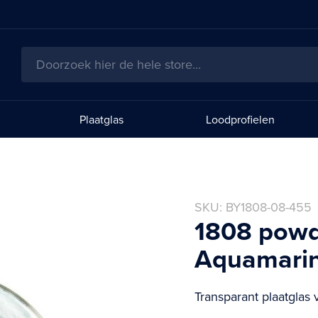
Zoeken
Plaatglas
Loodprofielen
SKU
BY1808-08-455
1808 powd
Aquamari
Transparant plaatglas 