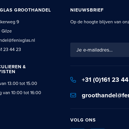
 GLAS GROOTHANDEL
NIEUWSBRIEF
kkerweg 9
Op de hoogte blijven van onze
 Gilze
ndel@fenixglas.nl
Schrijf
61 23 44 23
je
in
CULIEREN &
voor
ISTEN
onze
+31 (0)161 23 44
nieuwsbrief:
van 13.00 tot 15.00
g van 10:00 tot 16:00
groothandel@fen
VOLG ONS