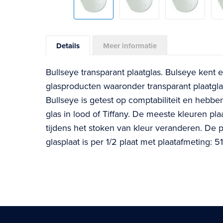
Skip
to
Details
Meer informatie
the
beginning
Bullseye transparant plaatglas. Bulseye kent 
of
glasproducten waaronder transparant plaatglas.
the
Bullseye is getest op comptabiliteit en hebbe
images
glas in lood of Tiffany. De meeste kleuren plaa
gallery
tijdens het stoken van kleur veranderen. De 
glasplaat is per 1/2 plaat met plaatafmeting: 