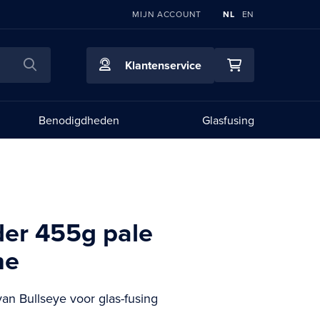
TAAL
MIJN ACCOUNT
NL
EN
Zoeken
Klantenservice
Mijn winkelwag
Benodigdheden
Glasfusing
er 455g pale
ne
van Bullseye voor glas-fusing