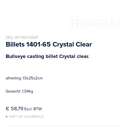
Skip
SKU
BY1401-065F
to
Billets 1401-65 Crystal Clear
the
beginning
Bullseye casting billet Crystal clear.
of
the
images
gallery
afmeting: 13x25x2cm
Gewicht: 1,54kg
€ 58,79
NIET OP VOORRAAD