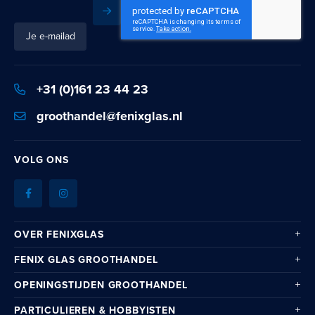
Inschrijven
Schrijf
je
in
voor
+31 (0)161 23 44 23
onze
nieuwsbrief:
groothandel@fenixglas.nl
VOLG ONS
OVER FENIXGLAS
FENIX GLAS GROOTHANDEL
OPENINGSTIJDEN GROOTHANDEL
PARTICULIEREN & HOBBYISTEN