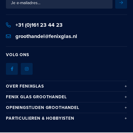
Inschr
je
in
voor
+31 (0)161 23 44 23
onze
nieuwsbrief:
groothandel@fenixglas.nl
VOLG ONS
OVER FENIXGLAS
FENIX GLAS GROOTHANDEL
OPENINGSTIJDEN GROOTHANDEL
PARTICULIEREN & HOBBYISTEN