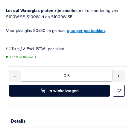
Let op! Waterglas platen zijn smaller,
met uitzondering van
S100W-SF, S100W-iri en S1009W-SF.
Voor plaatglas 30x30cm ga naar
glas per postpakket
.
€ 155,12
per plaat
OP VOORRAAD
Aantal
-
+
In winkelwagen
Aan ver
Details