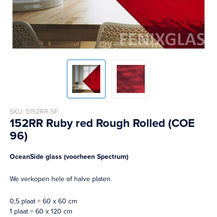
Skip
SKU
S152RR-SF
to
152RR Ruby red Rough Rolled (COE
the
96)
beginning
of
the
OceanSide glass (voorheen Spectrum)
images
gallery
We verkopen hele of halve platen.
0,5 plaat = 60 x 60 cm
1 plaat = 60 x 120 cm