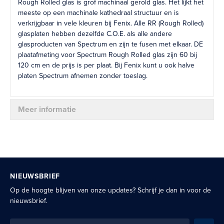
Rough Rolled glas is grof machinaal gerold glas. Het lijkt het
meeste op een machinale kathedraal structuur en is
verkrijgbaar in vele kleuren bij Fenix. Alle RR (Rough Rolled)
glasplaten hebben dezelfde C.O.E. als alle andere
glasproducten van Spectrum en zijn te fusen met elkaar. DE
plaatafmeting voor Spectrum Rough Rolled glas zijn 60 bij
120 cm en de prijs is per plaat. Bij Fenix kunt u ook halve
platen Spectrum afnemen zonder toeslag.
Meer informatie
NIEUWSBRIEF
Op de hoogte blijven van onze updates? Schrijf je dan in voor de
nieuwsbrief.
Schrijf