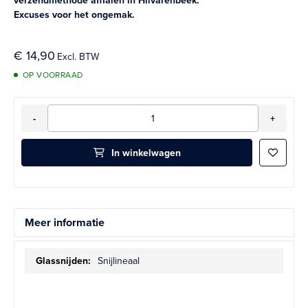
verzendmethode afhalen in Hilvarenbeek.
Excuses voor het ongemak.
€ 14,90
OP VOORRAAD
Aantal
-
+
In winkelwagen
Aan ver
Meer informatie
Meer
Snijlineaal
informatie