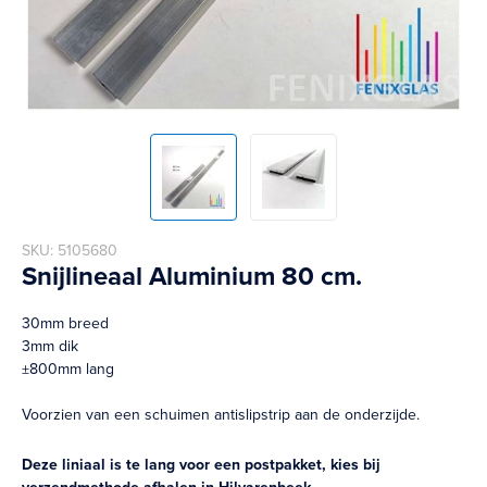
Skip
SKU
5105680
to
Snijlineaal Aluminium 80 cm.
the
beginning
30mm breed
of
3mm dik
the
±800mm lang
images
gallery
Voorzien van een schuimen antislipstrip aan de onderzijde.
Deze liniaal is te lang voor een postpakket, kies bij