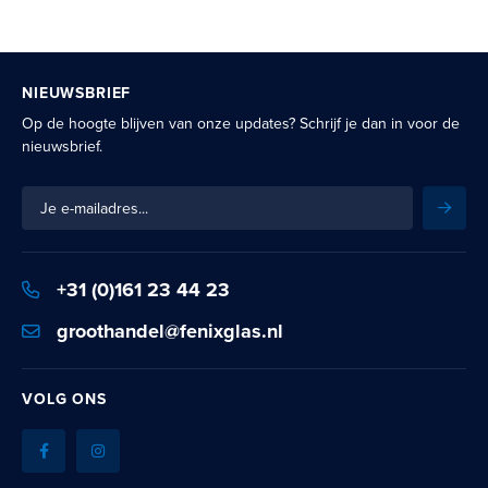
NIEUWSBRIEF
Op de hoogte blijven van onze updates? Schrijf je dan in voor de
nieuwsbrief.
Schrijf
Inschr
je
in
voor
+31 (0)161 23 44 23
onze
nieuwsbrief:
groothandel@fenixglas.nl
VOLG ONS