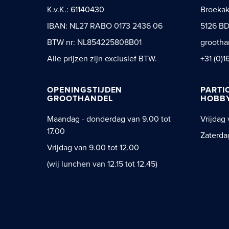
K.v.K.: 61140430
Broeka
IBAN: NL27 RABO 0173 2436 06
5126 BD
BTW nr: NL854225808B01
grootha
Alle prijzen zijn exclusief BTW.
+31 (0)1
OPENINGSTIJDEN
PARTI
GROOTHANDEL
HOBBY
Maandag - donderdag van 9.00 tot
Vrijdag 
17.00
Zaterda
Vrijdag van 9.00 tot 12.00
(wij lunchen van 12.15 tot 12.45)