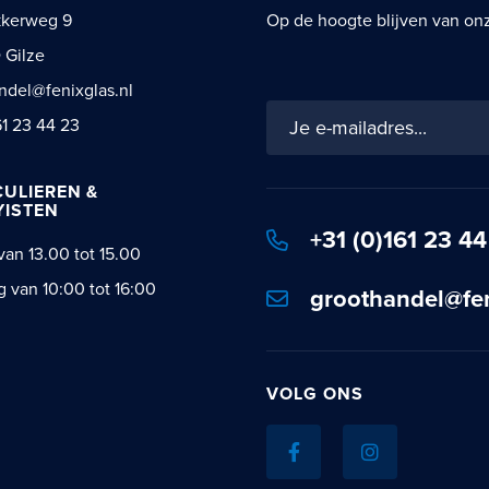
kkerweg 9
Op de hoogte blijven van onze
 Gilze
ndel@fenixglas.nl
Schrijf
61 23 44 23
je
in
voor
CULIEREN &
ISTEN
onze
+31 (0)161 23 44
nieuwsbrief:
van 13.00 tot 15.00
g van 10:00 tot 16:00
groothandel@fen
VOLG ONS