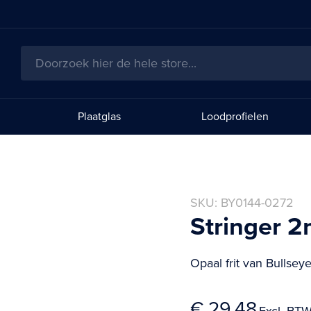
Zoeken
Plaatglas
Loodprofielen
SKU
BY0144-0272
Stringer 
Opaal frit van Bullse
€ 29,48