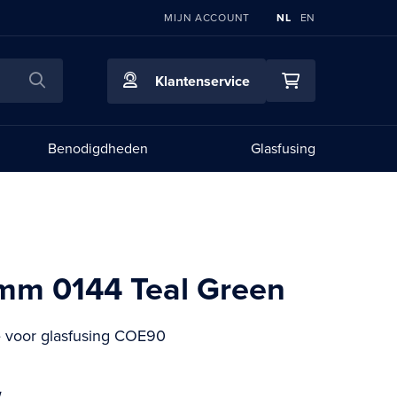
TAAL
MIJN ACCOUNT
NL
EN
Zoeken
Klantenservice
Mijn winkelwag
Benodigdheden
Glasfusing
2mm 0144 Teal Green
ye voor glasfusing COE90