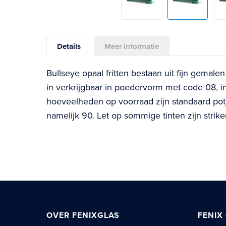
Skip
to
Details
Meer informatie
the
beginning
Bullseye opaal fritten bestaan uit fijn gemalen
of
in verkrijgbaar in poedervorm met code 08, i
the
hoeveelheden op voorraad zijn standaard pot
images
namelijk 90. Let op sommige tinten zijn strik
gallery
OVER FENIXGLAS
FENIX