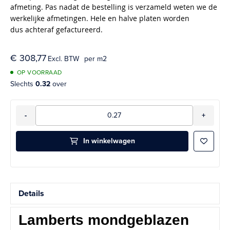
afmeting. Pas nadat de bestelling is verzameld weten we de
werkelijke afmetingen. Hele en halve platen worden
dus achteraf gefactureerd.
€ 308,77
per m2
OP VOORRAAD
Slechts
0.32
over
Aantal
-
+
In winkelwagen
Aan ver
Details
Lamberts mondgeblazen