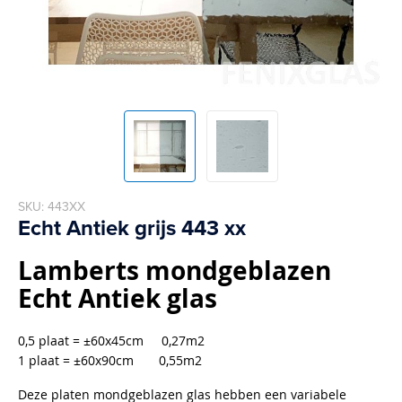
Skip
SKU
443XX
to
Echt Antiek grijs 443 xx
the
beginning
Lamberts
mondgeblazen
of
the
Echt Antiek glas
images
gallery
0,5 plaat = ±60x45cm 0,27m2
1 plaat = ±60x90cm 0,55m2
Deze platen mondgeblazen glas hebben een variabele