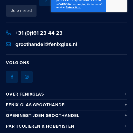
Inschrijven
Schrijf
je
in
voor
+31 (0)161 23 44 23
onze
nieuwsbrief:
groothandel@fenixglas.nl
VOLG ONS
OVER FENIXGLAS
FENIX GLAS GROOTHANDEL
OPENINGSTIJDEN GROOTHANDEL
PARTICULIEREN & HOBBYISTEN