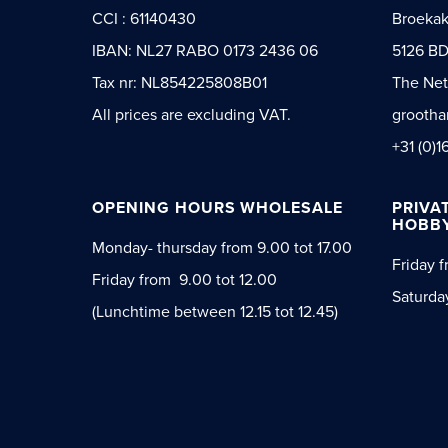
CCI : 61140430
Broeka
IBAN: NL27 RABO 0173 2436 06
5126 BD
Tax nr: NL854225808B01
The Net
All prices are excluding VAT.
grootha
+31 (0)1
OPENING HOURS WHOLESALE
PRIVA
HOBBY
Monday- thursday from 9.00 tot 17.00
Friday f
Friday from 9.00 tot 12.00
Saturda
(Lunchtime between 12.15 tot 12.45)