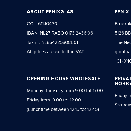
ABOUT FENIXGLAS
FENIX
CCI : 61140430
Broeka
IBAN: NL27 RABO 0173 2436 06
5126 BD
Tax nr: NL854225808B01
The Net
All prices are excluding VAT.
grootha
+31 (0)1
OPENING HOURS WHOLESALE
PRIVA
HOBBY
Monday- thursday from 9.00 tot 17.00
Friday f
Friday from 9.00 tot 12.00
Saturda
(Lunchtime between 12.15 tot 12.45)