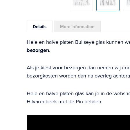
Skip
to
Details
More Information
the
beginning
Hele en halve platen Bullseye glas kunnen w
of
bezorgen
.
the
images
Als je kiest voor bezorgen dan nemen wij con
gallery
bezorgkosten worden dan na overleg achteraf
Hele en halve platen glas kan je in de webshop
Hilvarenbeek met de Pin betalen.