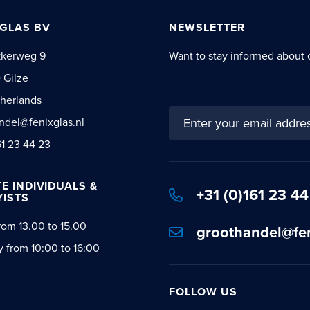
 GLAS BV
NEWSLETTER
kkerweg 9
Want to stay informed about 
 Gilze
herlands
Sign
ndel@fenixglas.nl
Up
61 23 44 23
for
Our
Newsletter:
TE INDIVIDUALS &
+31 (0)161 23 44
ISTS
rom 13.00 to 15.00
groothandel@fen
y from 10:00 to 16:00
FOLLOW US