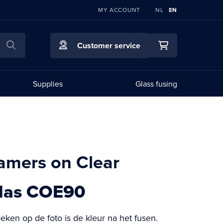
LANGUAGE
MY ACCOUNT
NL
EN
Search
Customer service
My Cart
Supplies
Glass fusing
amers on Clear
glas COE90
eken op de foto is de kleur na het fusen.