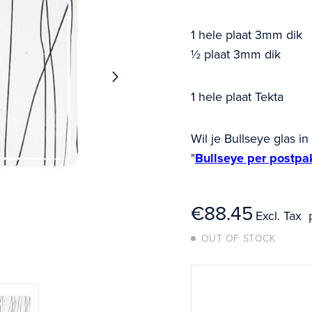
1 hele plaat 3mm 
½ plaat 3mm dik 
1 hele plaat Tekt
Wil je Bullseye glas 
"
Bullseye per postpa
€88.45
OUT OF STOCK