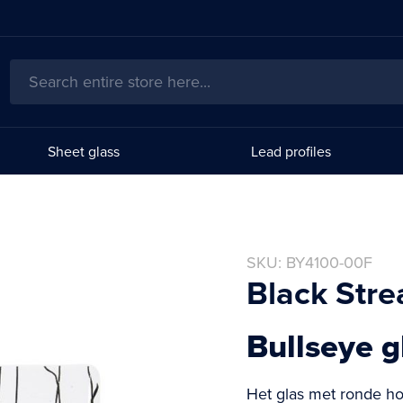
Search
Sheet glass
Lead profiles
SKU
BY4100-00F
Black Stre
Bullseye 
Het glas met ronde ho