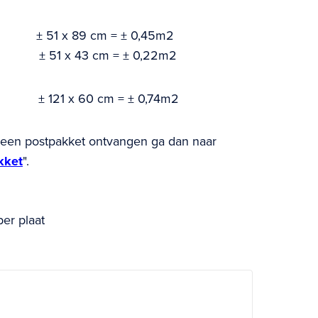
dik ± 51 x 89 cm = ± 0,45m2
± 51 x 43 cm = ± 0,22m2
a ± 121 x 60 cm = ± 0,74m2
in een postpakket ontvangen ga dan naar
kket
".
per plaat