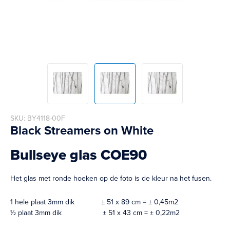
Skip
SKU
BY4118-00F
to
Black Streamers on White
the
beginning
Bullseye glas COE90
of
the
images
Het glas met ronde hoeken op de foto is de kleur na het fusen.
gallery
1 hele plaat 3mm dik ± 51 x 89 cm = ± 0,45m2
½ plaat 3mm dik ± 51 x 43 cm = ± 0,22m2