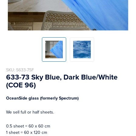
Skip
SKU
S633-7SF
to
633-73 Sky Blue, Dark Blue/White
the
(COE 96)
beginning
of
the
OceanSide glass (formerly Spectrum)
images
gallery
We sell full or half sheets.
0.5 sheet = 60 x 60 cm
1 sheet = 60 x 120 cm