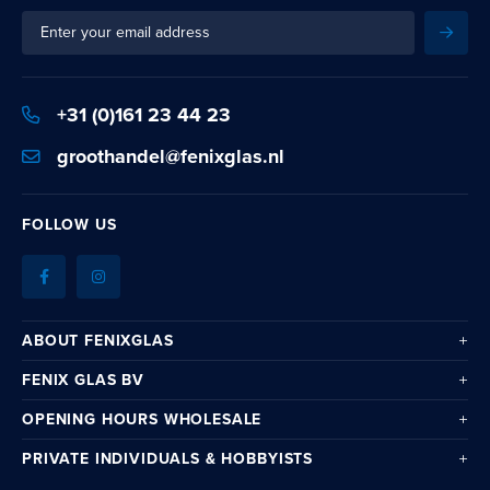
Sign
Subsc
Up
for
Our
+31 (0)161 23 44 23
Newsletter:
groothandel@fenixglas.nl
FOLLOW US
ABOUT FENIXGLAS
FENIX GLAS BV
OPENING HOURS WHOLESALE
PRIVATE INDIVIDUALS & HOBBYISTS