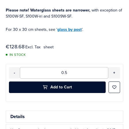
Please note! Waterglass sheets are narrower,
with exception of
S100W-SF, S100W-iri and S1009W-SF.
For 30 x 30 cm sheets, see ‘
glass by post
’.
€128.68
sheet
IN STOCK
Qty
-
+
Add to Cart
Add to 
Details