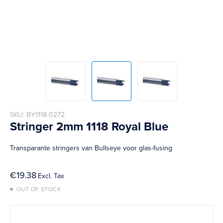
Skip
SKU
BY1118-0272
to
Stringer 2mm 1118 Royal Blue
the
beginning
Transparante stringers van Bullseye voor glas-fusing
of
the
images
€19.38
gallery
OUT OF STOCK